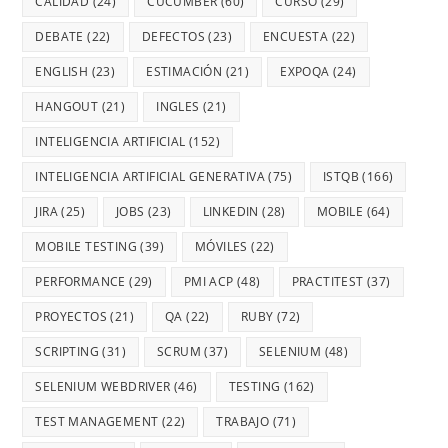
CALIDAD
(24)
CUCUMBER
(60)
CURSO
(29)
DEBATE
(22)
DEFECTOS
(23)
ENCUESTA
(22)
ENGLISH
(23)
ESTIMACIÓN
(21)
EXPOQA
(24)
HANGOUT
(21)
INGLES
(21)
INTELIGENCIA ARTIFICIAL
(152)
INTELIGENCIA ARTIFICIAL GENERATIVA
(75)
ISTQB
(166)
JIRA
(25)
JOBS
(23)
LINKEDIN
(28)
MOBILE
(64)
MOBILE TESTING
(39)
MÓVILES
(22)
PERFORMANCE
(29)
PMI ACP
(48)
PRACTITEST
(37)
PROYECTOS
(21)
QA
(22)
RUBY
(72)
SCRIPTING
(31)
SCRUM
(37)
SELENIUM
(48)
SELENIUM WEBDRIVER
(46)
TESTING
(162)
TEST MANAGEMENT
(22)
TRABAJO
(71)