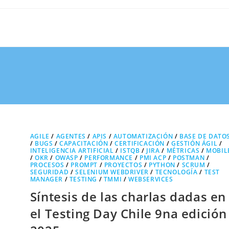
AGILE
/
AGENTES
/
APIS
/
AUTOMATIZACIÓN
/
BASE DE DATO
/
BUGS
/
CAPACITACIÓN
/
CERTIFICACIÓN
/
GESTIÓN ÁGIL
/
INTELIGENCIA ARTIFICIAL
/
ISTQB
/
JIRA
/
MÉTRICAS
/
MOBIL
/
OKR
/
OWASP
/
PERFORMANCE
/
PMI ACP
/
POSTMAN
/
PROCESOS
/
PROMPT
/
PROYECTOS
/
PYTHON
/
SCRUM
/
SEGURIDAD
/
SELENIUM WEBDRIVER
/
TECNOLOGÍA
/
TEST
MANAGER
/
TESTING
/
TMMI
/
WEBSERVICES
Síntesis de las charlas dadas en
el Testing Day Chile 9na edición