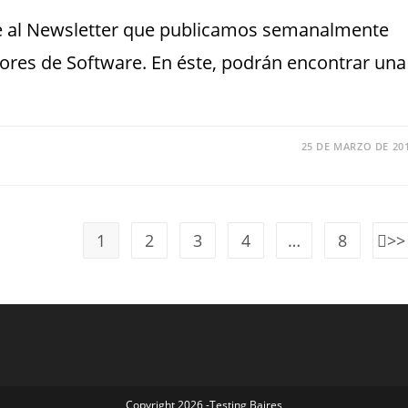
ace al Newsletter que publicamos semanalmente
res de Software. En éste, podrán encontrar una
25 DE MARZO DE 20
1
2
3
4
…
8
Copyright 2026 -Testing Baires