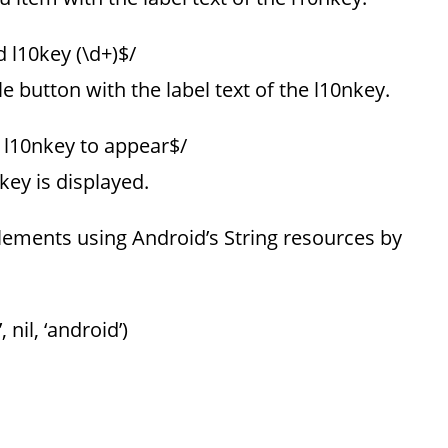
d l10key (\d+)$/
e button with the label text of the l10nkey.
» l10nkey to appear$/
nkey is displayed.
elements using Android’s String resources by
nil, ‘android’)