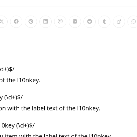
\d+)$/
of the l10nkey.
y (\d+)$/
n with the label text of the l10nkey.
10key (\d+)$/
 item with the label text of the l10nkey.