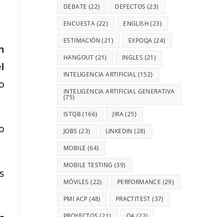
DEBATE
(22)
DEFECTOS
(23)
ENCUESTA
(22)
ENGLISH
(23)
ESTIMACIÓN
(21)
EXPOQA
(24)
n
HANGOUT
(21)
INGLES
(21)
l
INTELIGENCIA ARTIFICIAL
(152)
o
INTELIGENCIA ARTIFICIAL GENERATIVA
(75)
ISTQB
(166)
JIRA
(25)
o
JOBS
(23)
LINKEDIN
(28)
MOBILE
(64)
MOBILE TESTING
(39)
s
MÓVILES
(22)
PERFORMANCE
(29)
PMI ACP
(48)
PRACTITEST
(37)
PROYECTOS
(21)
QA
(22)