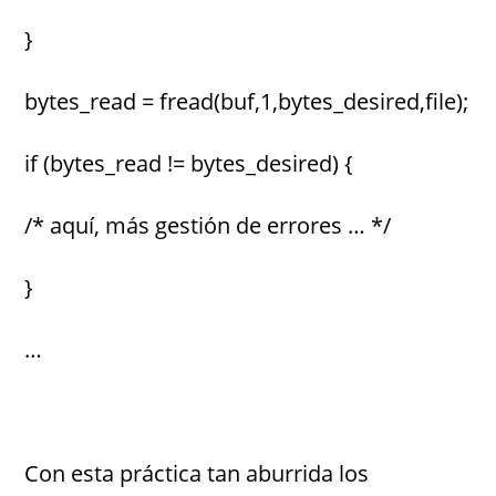
}
bytes_read = fread(buf,1,bytes_desired,file);
if (bytes_read != bytes_desired) {
/* aquí, más gestión de errores … */
}
…
Con esta práctica tan aburrida los