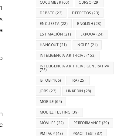
CUCUMBER
(60)
CURSO
(29)
1
DEBATE
(22)
DEFECTOS
(23)
s
ENCUESTA
(22)
ENGLISH
(23)
a
ESTIMACIÓN
(21)
EXPOQA
(24)
HANGOUT
(21)
INGLES
(21)
INTELIGENCIA ARTIFICIAL
(152)
o
INTELIGENCIA ARTIFICIAL GENERATIVA
(75)
ISTQB
(166)
JIRA
(25)
JOBS
(23)
LINKEDIN
(28)
MOBILE
(64)
n
MOBILE TESTING
(39)
MÓVILES
(22)
PERFORMANCE
(29)
e
PMI ACP
(48)
PRACTITEST
(37)