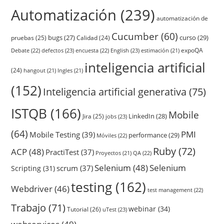
Automatización
(239)
automatización de
Cucumber
(60)
bugs
(27)
curso
(29)
pruebas
(25)
Calidad
(24)
expoQA
Debate
(22)
defectos
(23)
encuesta
(22)
English
(23)
estimación
(21)
inteligencia artificial
(24)
hangout
(21)
Ingles
(21)
(152)
Inteligencia artificial generativa
(75)
ISTQB
(166)
Mobile
LinkedIn
(28)
Jira
(25)
jobs
(23)
(64)
PMI
Mobile Testing
(39)
performance
(29)
Móviles
(22)
Ruby
(72)
ACP
(48)
PractiTest
(37)
QA
(22)
Proyectos
(21)
Selenium
(48)
Selenium
scrum
(37)
Scripting
(31)
testing
(162)
Webdriver
(46)
test management
(22)
Trabajo
(71)
webinar
(34)
Tutorial
(26)
uTest
(23)