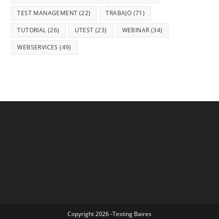
TEST MANAGEMENT
(22)
TRABAJO
(71)
TUTORIAL
(26)
UTEST
(23)
WEBINAR
(34)
WEBSERVICES
(49)
Copyright 2026 -Testing Baires