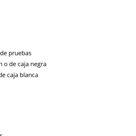
o de pruebas
n o de caja negra
de caja blanca
s