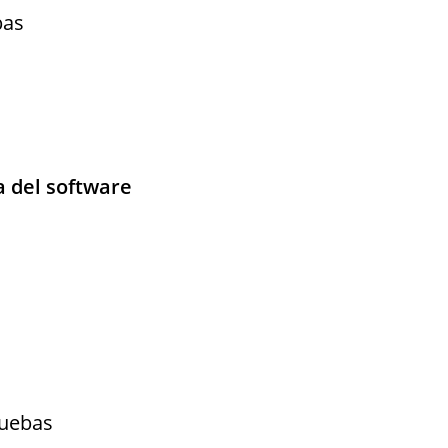
bas
a del software
ruebas