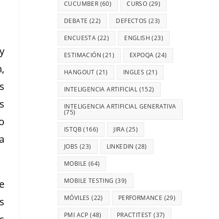
CUCUMBER
(60)
CURSO
(29)
DEBATE
(22)
DEFECTOS
(23)
ENCUESTA
(22)
ENGLISH
(23)
y
ESTIMACIÓN
(21)
EXPOQA
(24)
,
HANGOUT
(21)
INGLES
(21)
s
INTELIGENCIA ARTIFICIAL
(152)
s
INTELIGENCIA ARTIFICIAL GENERATIVA
(75)
o
ISTQB
(166)
JIRA
(25)
a
JOBS
(23)
LINKEDIN
(28)
MOBILE
(64)
MOBILE TESTING
(39)
e
MÓVILES
(22)
PERFORMANCE
(29)
s
PMI ACP
(48)
PRACTITEST
(37)