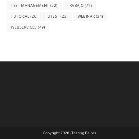
TEST MANAGEMENT
(22)
TRABAJO
(71)
TUTORIAL
(26)
UTEST
(23)
WEBINAR
(34)
WEBSERVICES
(49)
Copyright 2026 -Testing Baires