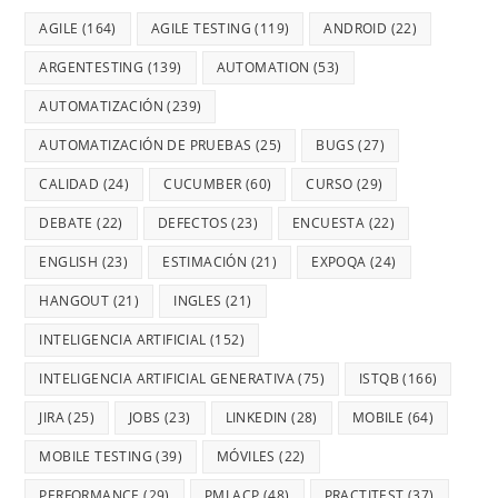
AGILE
(164)
AGILE TESTING
(119)
ANDROID
(22)
ARGENTESTING
(139)
AUTOMATION
(53)
AUTOMATIZACIÓN
(239)
AUTOMATIZACIÓN DE PRUEBAS
(25)
BUGS
(27)
CALIDAD
(24)
CUCUMBER
(60)
CURSO
(29)
DEBATE
(22)
DEFECTOS
(23)
ENCUESTA
(22)
ENGLISH
(23)
ESTIMACIÓN
(21)
EXPOQA
(24)
HANGOUT
(21)
INGLES
(21)
INTELIGENCIA ARTIFICIAL
(152)
INTELIGENCIA ARTIFICIAL GENERATIVA
(75)
ISTQB
(166)
JIRA
(25)
JOBS
(23)
LINKEDIN
(28)
MOBILE
(64)
MOBILE TESTING
(39)
MÓVILES
(22)
PERFORMANCE
(29)
PMI ACP
(48)
PRACTITEST
(37)