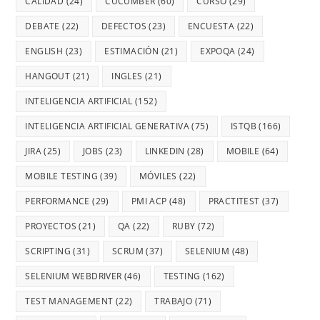
CALIDAD
(24)
CUCUMBER
(60)
CURSO
(29)
DEBATE
(22)
DEFECTOS
(23)
ENCUESTA
(22)
ENGLISH
(23)
ESTIMACIÓN
(21)
EXPOQA
(24)
HANGOUT
(21)
INGLES
(21)
INTELIGENCIA ARTIFICIAL
(152)
INTELIGENCIA ARTIFICIAL GENERATIVA
(75)
ISTQB
(166)
JIRA
(25)
JOBS
(23)
LINKEDIN
(28)
MOBILE
(64)
MOBILE TESTING
(39)
MÓVILES
(22)
PERFORMANCE
(29)
PMI ACP
(48)
PRACTITEST
(37)
PROYECTOS
(21)
QA
(22)
RUBY
(72)
SCRIPTING
(31)
SCRUM
(37)
SELENIUM
(48)
SELENIUM WEBDRIVER
(46)
TESTING
(162)
TEST MANAGEMENT
(22)
TRABAJO
(71)