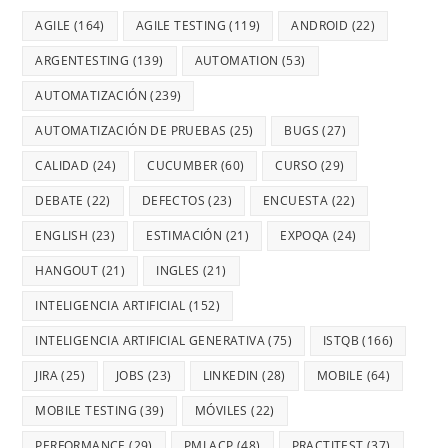
AGILE
(164)
AGILE TESTING
(119)
ANDROID
(22)
ARGENTESTING
(139)
AUTOMATION
(53)
AUTOMATIZACIÓN
(239)
AUTOMATIZACIÓN DE PRUEBAS
(25)
BUGS
(27)
CALIDAD
(24)
CUCUMBER
(60)
CURSO
(29)
DEBATE
(22)
DEFECTOS
(23)
ENCUESTA
(22)
ENGLISH
(23)
ESTIMACIÓN
(21)
EXPOQA
(24)
HANGOUT
(21)
INGLES
(21)
INTELIGENCIA ARTIFICIAL
(152)
INTELIGENCIA ARTIFICIAL GENERATIVA
(75)
ISTQB
(166)
JIRA
(25)
JOBS
(23)
LINKEDIN
(28)
MOBILE
(64)
MOBILE TESTING
(39)
MÓVILES
(22)
PERFORMANCE
(29)
PMI ACP
(48)
PRACTITEST
(37)