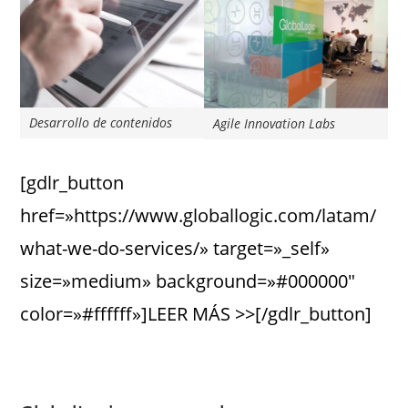
Desarrollo de contenidos
Agile Innovation Labs
[gdlr_button
href=»https://www.globallogic.com/latam/
what-we-do-services/» target=»_self»
size=»medium» background=»#000000″
color=»#ffffff»]LEER MÁS >>[/gdlr_button]