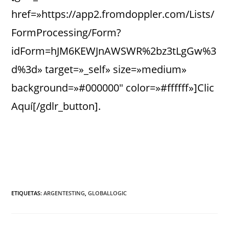
href=»https://app2.fromdoppler.com/Lists/
FormProcessing/Form?
idForm=hJM6KEWJnAWSWR%2bz3tLgGw%3
d%3d» target=»_self» size=»medium»
background=»#000000″ color=»#ffffff»]Clic
Aquí[/gdlr_button].
ETIQUETAS
:
ARGENTESTING
,
GLOBALLOGIC