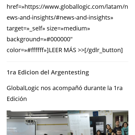
href=»https://www.globallogic.com/latam/n
ews-and-insights/#news-and-insights»
target=»_self» size=»medium»
background=»#000000″
color=»#ffffff»]LEER MÁS >>[/gdlr_button]
1ra Edicion del Argentesting
GlobalLogic nos acompañó durante la 1ra
Edición