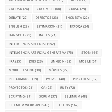
AUTOMATIZACIÓN DE PRUEBAS
(25)
BUGS
(27)
CALIDAD
(24)
CUCUMBER
(60)
CURSO
(29)
DEBATE
(22)
DEFECTOS
(23)
ENCUESTA
(22)
ENGLISH
(23)
ESTIMACIÓN
(21)
EXPOQA
(24)
HANGOUT
(21)
INGLES
(21)
INTELIGENCIA ARTIFICIAL
(152)
INTELIGENCIA ARTIFICIAL GENERATIVA
(75)
ISTQB
(166)
JIRA
(25)
JOBS
(23)
LINKEDIN
(28)
MOBILE
(64)
MOBILE TESTING
(39)
MÓVILES
(22)
PERFORMANCE
(29)
PMI ACP
(48)
PRACTITEST
(37)
PROYECTOS
(21)
QA
(22)
RUBY
(72)
SCRIPTING
(31)
SCRUM
(37)
SELENIUM
(48)
SELENIUM WEBDRIVER
(46)
TESTING
(162)