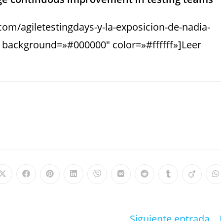
.com/agiletestingdays-y-la-exposicion-de-nadia-
» background=»#000000″ color=»#ffffff»]Leer
Siguiente entrada