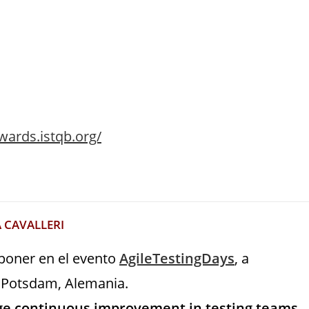
awards.istqb.org/
A CAVALLERI
poner en el evento
AgileTestingDays
, a
n Potsdam, Alemania.
e continuous improvement in testing teams