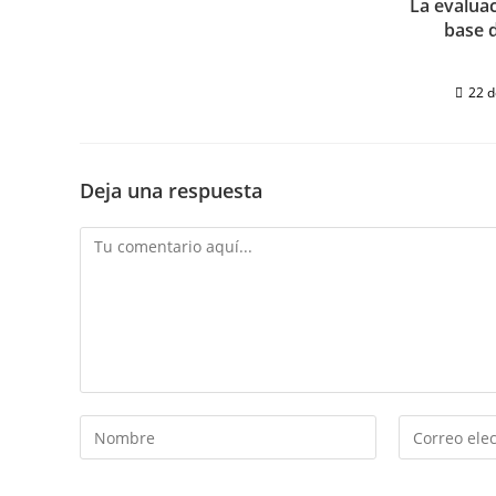
La evalua
base 
22 
Deja una respuesta