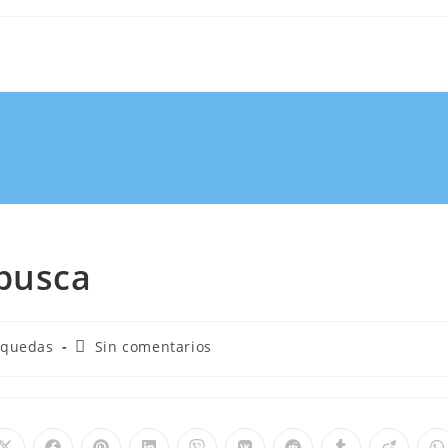
 busca
squedas
Sin comentarios