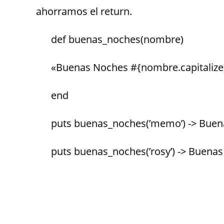
ahorramos el return.
def buenas_noches(nombre)
«Buenas Noches #{nombre.capitalize
end
puts buenas_noches(’memo’) -> Bu
puts buenas_noches(’rosy’) -> Buena