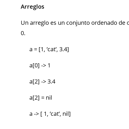
Arreglos
Un arreglo es un conjunto ordenado de o
0.
a = [1, ’cat’, 3.4]
a[0] -> 1
a[2] -> 3.4
a[2] = nil
a -> [ 1, ’cat’, nil]