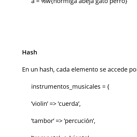
a = %w{hormiga abeja gato perro}
Hash
En un hash, cada elemento se accede por
instrumentos_musicales = {
’violin’ => ’cuerda’,
’tambor’ => ’percución’,