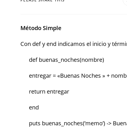
Método Simple
Con def y end indicamos el inicio y tér
def buenas_noches(nombre)
entregar = «Buenas Noches » + nomb
return entregar
end
puts buenas_noches(’memo’) -> Bu