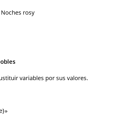
s Noches rosy
dobles
tituir variables por sus valores.
e}»