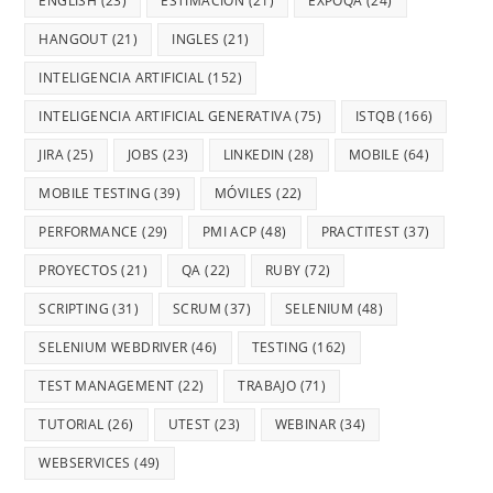
ENGLISH
(23)
ESTIMACIÓN
(21)
EXPOQA
(24)
HANGOUT
(21)
INGLES
(21)
INTELIGENCIA ARTIFICIAL
(152)
INTELIGENCIA ARTIFICIAL GENERATIVA
(75)
ISTQB
(166)
JIRA
(25)
JOBS
(23)
LINKEDIN
(28)
MOBILE
(64)
MOBILE TESTING
(39)
MÓVILES
(22)
PERFORMANCE
(29)
PMI ACP
(48)
PRACTITEST
(37)
PROYECTOS
(21)
QA
(22)
RUBY
(72)
SCRIPTING
(31)
SCRUM
(37)
SELENIUM
(48)
SELENIUM WEBDRIVER
(46)
TESTING
(162)
TEST MANAGEMENT
(22)
TRABAJO
(71)
TUTORIAL
(26)
UTEST
(23)
WEBINAR
(34)
WEBSERVICES
(49)