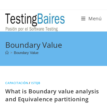
Menú
Boundary Value
>
Boundary Value
CAPACITACIÓN
/
ISTQB
What is Boundary value analysis
and Equivalence partitioning