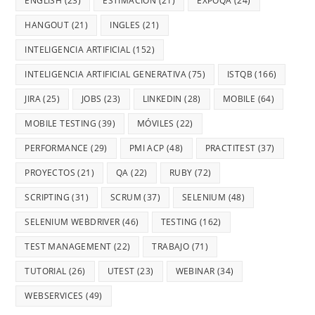
ENGLISH
(23)
ESTIMACIÓN
(21)
EXPOQA
(24)
HANGOUT
(21)
INGLES
(21)
INTELIGENCIA ARTIFICIAL
(152)
INTELIGENCIA ARTIFICIAL GENERATIVA
(75)
ISTQB
(166)
JIRA
(25)
JOBS
(23)
LINKEDIN
(28)
MOBILE
(64)
MOBILE TESTING
(39)
MÓVILES
(22)
PERFORMANCE
(29)
PMI ACP
(48)
PRACTITEST
(37)
PROYECTOS
(21)
QA
(22)
RUBY
(72)
SCRIPTING
(31)
SCRUM
(37)
SELENIUM
(48)
SELENIUM WEBDRIVER
(46)
TESTING
(162)
TEST MANAGEMENT
(22)
TRABAJO
(71)
TUTORIAL
(26)
UTEST
(23)
WEBINAR
(34)
WEBSERVICES
(49)