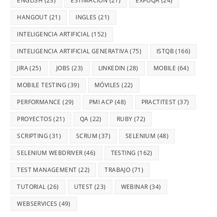
ENGLISH
(23)
ESTIMACIÓN
(21)
EXPOQA
(24)
HANGOUT
(21)
INGLES
(21)
INTELIGENCIA ARTIFICIAL
(152)
INTELIGENCIA ARTIFICIAL GENERATIVA
(75)
ISTQB
(166)
JIRA
(25)
JOBS
(23)
LINKEDIN
(28)
MOBILE
(64)
MOBILE TESTING
(39)
MÓVILES
(22)
PERFORMANCE
(29)
PMI ACP
(48)
PRACTITEST
(37)
PROYECTOS
(21)
QA
(22)
RUBY
(72)
SCRIPTING
(31)
SCRUM
(37)
SELENIUM
(48)
SELENIUM WEBDRIVER
(46)
TESTING
(162)
TEST MANAGEMENT
(22)
TRABAJO
(71)
TUTORIAL
(26)
UTEST
(23)
WEBINAR
(34)
WEBSERVICES
(49)