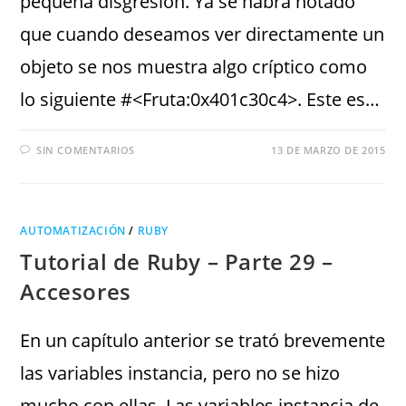
pequeña disgresión. Ya se habrá notado
que cuando deseamos ver directamente un
objeto se nos muestra algo críptico como
lo siguiente #<Fruta:0x401c30c4>. Este es…
SIN COMENTARIOS
13 DE MARZO DE 2015
AUTOMATIZACIÓN
/
RUBY
Tutorial de Ruby – Parte 29 –
Accesores
En un capítulo anterior se trató brevemente
las variables instancia, pero no se hizo
mucho con ellas. Las variables instancia de