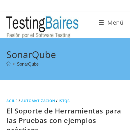
Menú
SonarQube
>
SonarQube
AGILE
/
AUTOMATIZACIÓN
/
ISTQB
El Soporte de Herramientas para
las Pruebas con ejemplos
prácticos