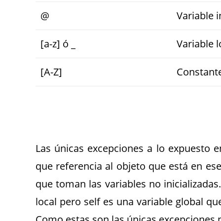
@
Variable 
[a-z] ó _
Variable l
[A-Z]
Constant
Las únicas excepciones a lo expuesto en
que referencia al objeto que está en es
que toman las variables no inicializada
local pero self es una variable global qu
Como estas son las únicas excepciones