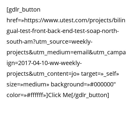
[gdlr_button
href=»https://www.utest.com/projects/bilin
gual-test-front-back-end-test-soap-north-
south-am?utm_source=weekly-
projects&utm_medium=email&utm_campa
ign=2017-04-10-ww-weekly-
projects&utm_content=jo» target=»_self»
size=»medium» background=»#000000″
color=»#ffffff»]Click Me[/gdlr_button]