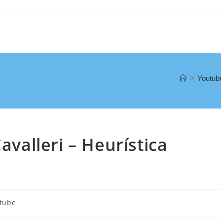
>
Youtub
avalleri – Heurística
tube