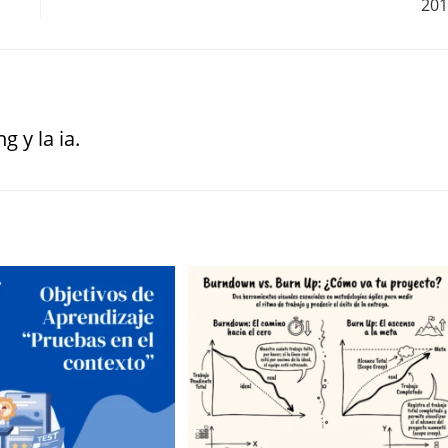
201
g y la ia.