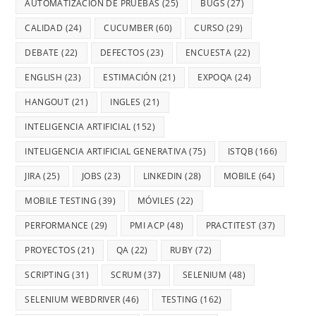
AUTOMATIZACIÓN DE PRUEBAS
(25)
BUGS
(27)
CALIDAD
(24)
CUCUMBER
(60)
CURSO
(29)
DEBATE
(22)
DEFECTOS
(23)
ENCUESTA
(22)
ENGLISH
(23)
ESTIMACIÓN
(21)
EXPOQA
(24)
HANGOUT
(21)
INGLES
(21)
INTELIGENCIA ARTIFICIAL
(152)
INTELIGENCIA ARTIFICIAL GENERATIVA
(75)
ISTQB
(166)
JIRA
(25)
JOBS
(23)
LINKEDIN
(28)
MOBILE
(64)
MOBILE TESTING
(39)
MÓVILES
(22)
PERFORMANCE
(29)
PMI ACP
(48)
PRACTITEST
(37)
PROYECTOS
(21)
QA
(22)
RUBY
(72)
SCRIPTING
(31)
SCRUM
(37)
SELENIUM
(48)
SELENIUM WEBDRIVER
(46)
TESTING
(162)