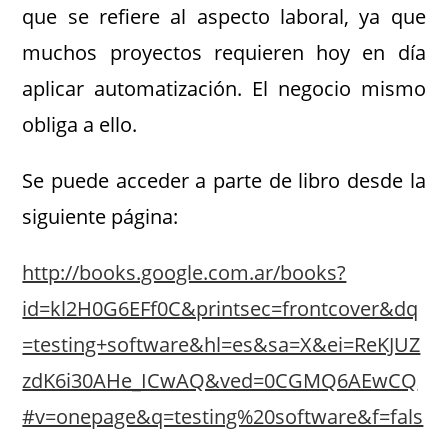
que se refiere al aspecto laboral, ya que
muchos proyectos requieren hoy en día
aplicar automatización. El negocio mismo
obliga a ello.
Se puede acceder a parte de libro desde la
siguiente página:
http://books.google.com.ar/books?
id=kl2H0G6EFf0C&printsec=frontcover&dq
=testing+software&hl=es&sa=X&ei=ReKJUZ
zdK6i30AHe_ICwAQ&ved=0CGMQ6AEwCQ
#v=onepage&q=testing%20software&f=fals