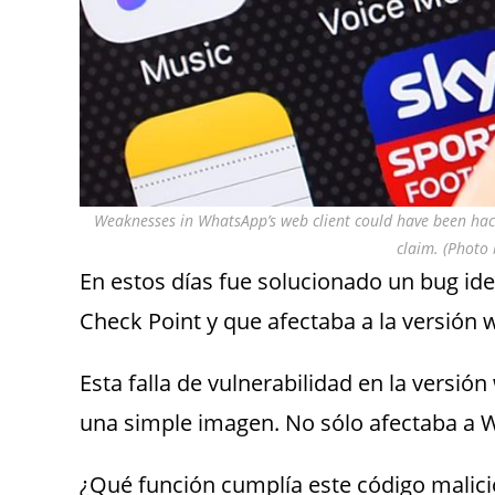
Weaknesses in WhatsApp’s web client could have been hacke
claim. (Photo 
En estos días fue solucionado un bug ide
Check Point y que afectaba a la versión
Esta falla de vulnerabilidad en la versi
una simple imagen. No sólo afectaba a
¿Qué función cumplía este código malic