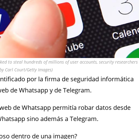
d to steal hundreds of millions of user accounts, security researchers
by Carl Court/Getty Images)
ntificado por la firma de seguridad informática
 web de Whatsapp y de Telegram.
ón web de Whatsapp permitía robar datos desde
 Whatsapp sino además a Telegram.
ioso dentro de una imagen?