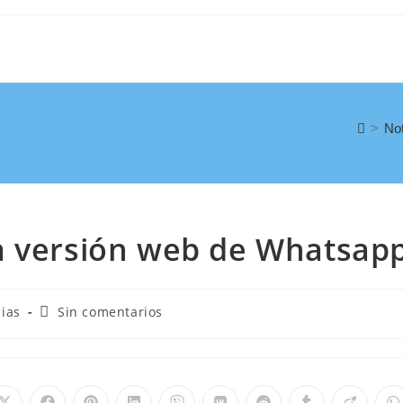
>
Not
a versión web de Whatsap
cias
Sin comentarios