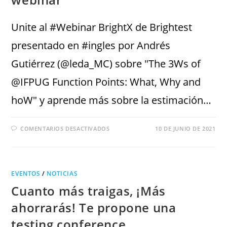
Unite al #Webinar BrightX de Brightest
presentado en #ingles por Andrés
Gutiérrez (@leda_MC) sobre "The 3Ws of
@IFPUG Function Points: What, Why and
hoW" y aprende más sobre la estimación…
COMENTARIOS DESACTIVADOS
10 DE JUNIO DE 2021
EVENTOS
/
NOTICIAS
Cuanto más traigas, ¡Más
ahorrarás! Te propone una
testing conference