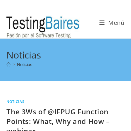
Menú
Noticias
>
Noticias
NOTICIAS
The 3Ws of @IFPUG Function
Points: What, Why and How –
webinar