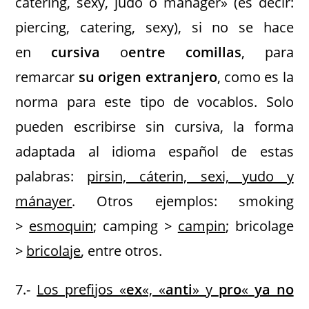
catering, sexy, judo o manager» (es decir:
piercing, catering, sexy), si no se hace
en
cursiva
o
entre comillas
, para
remarcar
su origen extranjero
, como es la
norma para este tipo de vocablos. Solo
pueden escribirse sin cursiva, la forma
adaptada al idioma español de estas
palabras:
pirsin, cáterin, sexi, yudo y
mánayer
. Otros ejemplos: smoking
>
esmoquin
; camping >
campin
; bricolage
>
bricolaje
, entre otros.
7.-
Los prefijos «
ex
«, «
anti
» y
pro
«
ya no