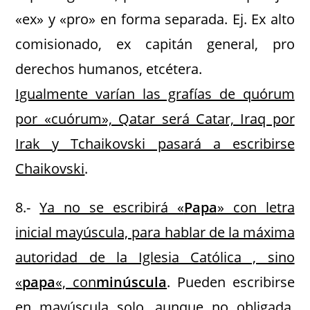
«ex» y «pro» en forma separada. Ej. Ex alto
comisionado, ex capitán general, pro
derechos humanos, etcétera.
Igualmente varían las grafías de quórum
por «cuórum», Qatar será Catar, Iraq por
Irak y Tchaikovski pasará a escribirse
Chaikovski
.
8.-
Ya no se escribirá «
Papa
» con letra
inicial mayúscula, para hablar de la máxima
autoridad de la Iglesia Católica , sino
«
papa
«, con
minúscula
. Pueden escribirse
en mayúscula solo, aunque no obligada,