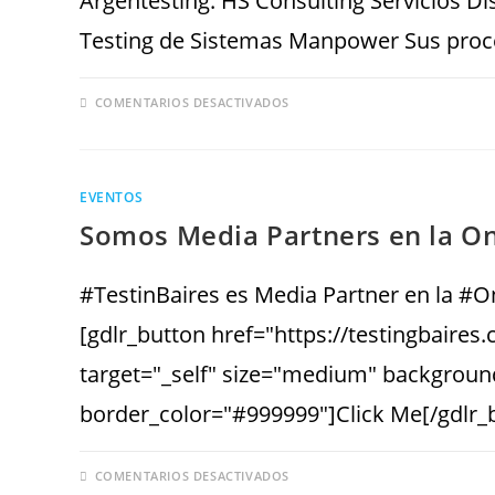
Argentesting. HS Consulting Servicios D
Testing de Sistemas Manpower Sus proc
COMENTARIOS DESACTIVADOS
EVENTOS
Somos Media Partners en la O
#TestinBaires es Media Partner en la #O
[gdlr_button href="https://testingbaires
target="_self" size="medium" background
border_color="#999999"]Click Me[/gdl
COMENTARIOS DESACTIVADOS