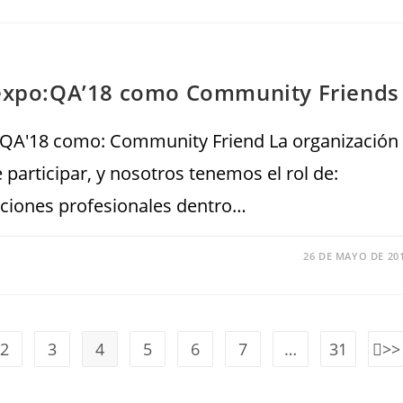
a expo:QA’18 como Community Friends
o:QA'18 como: Community Friend La organización
participar, y nosotros tenemos el rol de:
aciones profesionales dentro…
26 DE MAYO DE 20
2
3
4
5
6
7
…
31