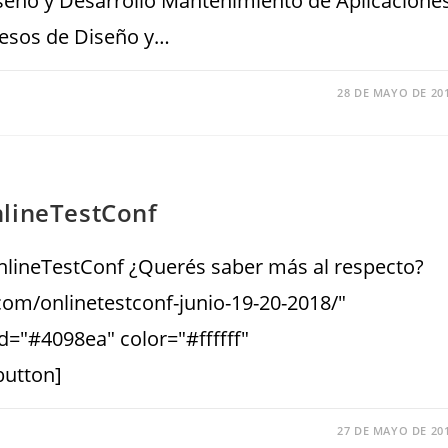
iseño y Desarrollo Mantenimiento de Aplicacione
esos de Diseño y…
28 DE MAYO DE 20
nlineTestConf
nlineTestConf ¿Querés saber más al respecto?
.com/onlinetestconf-junio-19-20-2018/"
="#4098ea" color="#ffffff"
r_button]
27 DE MAYO DE 20