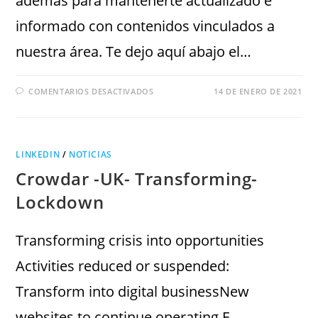
además para mantenerte actualizado e
informado con contenidos vinculados a
nuestra área. Te dejo aquí abajo el…
COMENTARIOS DESACTIVADOS
14 DE ENERO DE 2021
LINKEDIN
/
NOTICIAS
Crowdar -UK- Transforming-
Lockdown
Transforming crisis into opportunities
Activities reduced or suspended:
Transform into digital businessNew
websites to continue operating E-