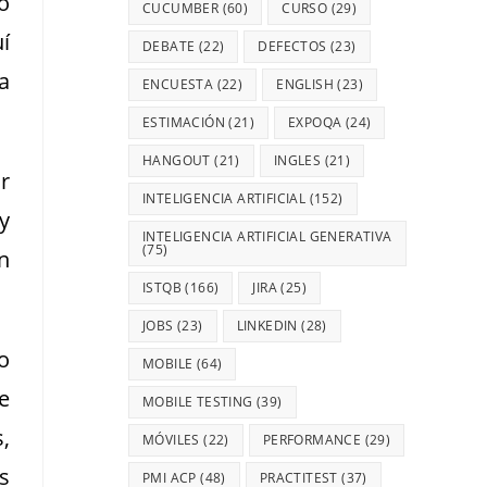
o
CUCUMBER
(60)
CURSO
(29)
í
DEBATE
(22)
DEFECTOS
(23)
a
ENCUESTA
(22)
ENGLISH
(23)
ESTIMACIÓN
(21)
EXPOQA
(24)
HANGOUT
(21)
INGLES
(21)
r
INTELIGENCIA ARTIFICIAL
(152)
y
INTELIGENCIA ARTIFICIAL GENERATIVA
(75)
n
ISTQB
(166)
JIRA
(25)
JOBS
(23)
LINKEDIN
(28)
o
MOBILE
(64)
e
MOBILE TESTING
(39)
,
MÓVILES
(22)
PERFORMANCE
(29)
s
PMI ACP
(48)
PRACTITEST
(37)