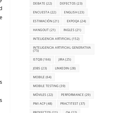
DEBATE
(22)
DEFECTOS
(23)
d
ENCUESTA
(22)
ENGLISH
(23)
e
ESTIMACIÓN
(21)
EXPOQA
(24)
HANGOUT
(21)
INGLES
(21)
INTELIGENCIA ARTIFICIAL
(152)
INTELIGENCIA ARTIFICIAL GENERATIVA
(75)
ISTQB
(166)
JIRA
(25)
JOBS
(23)
LINKEDIN
(28)
MOBILE
(64)
s
MOBILE TESTING
(39)
MÓVILES
(22)
PERFORMANCE
(29)
s
PMI ACP
(48)
PRACTITEST
(37)
PROYECTOS
(21)
QA
(22)