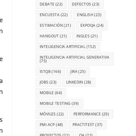
DEBATE
(22)
DEFECTOS
(23)
ENCUESTA
(22)
ENGLISH
(23)
e
ESTIMACIÓN
(21)
EXPOQA
(24)
n
HANGOUT
(21)
INGLES
(21)
INTELIGENCIA ARTIFICIAL
(152)
e
INTELIGENCIA ARTIFICIAL GENERATIVA
(75)
ISTQB
(166)
JIRA
(25)
a
JOBS
(23)
LINKEDIN
(28)
n
MOBILE
(64)
MOBILE TESTING
(39)
MÓVILES
(22)
PERFORMANCE
(29)
s
PMI ACP
(48)
PRACTITEST
(37)
n
PROYECTOS
(21)
QA
(22)