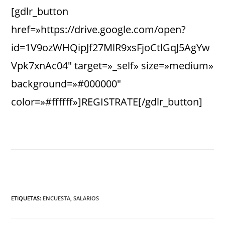
[gdlr_button
href=»https://drive.google.com/open?
id=1V9ozWHQipJf27MlR9xsFjoCtlGqJ5AgYw
Vpk7xnAc04″ target=»_self» size=»medium»
background=»#000000″
color=»#ffffff»]REGISTRATE[/gdlr_button]
ETIQUETAS
:
ENCUESTA
,
SALARIOS