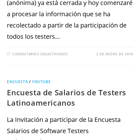
(anónima) ya está cerrada y hoy comenzaré
a procesar la información que se ha
recolectado a partir de la participación de
todos los testers…
COMENTARIOS DESACTIVADOS
2 DE ENERO DE 2018
ENCUESTA
/
YOUTUBE
Encuesta de Salarios de Testers
Latinoamericanos
La Invitación a participar de la Encuesta
Salarios de Software Testers