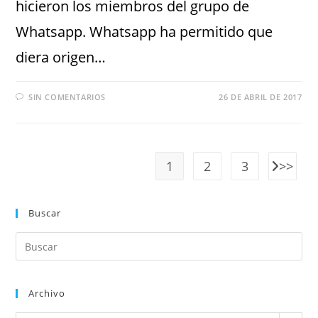
hicieron los miembros del grupo de
Whatsapp. Whatsapp ha permitido que
diera origen…
SIN COMENTARIOS
26 DE ABRIL DE 2017
1
2
3
Buscar
Archivo