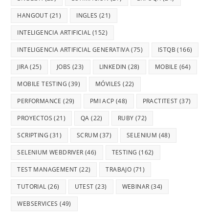
HANGOUT
(21)
INGLES
(21)
INTELIGENCIA ARTIFICIAL
(152)
INTELIGENCIA ARTIFICIAL GENERATIVA
(75)
ISTQB
(166)
JIRA
(25)
JOBS
(23)
LINKEDIN
(28)
MOBILE
(64)
MOBILE TESTING
(39)
MÓVILES
(22)
PERFORMANCE
(29)
PMI ACP
(48)
PRACTITEST
(37)
PROYECTOS
(21)
QA
(22)
RUBY
(72)
SCRIPTING
(31)
SCRUM
(37)
SELENIUM
(48)
SELENIUM WEBDRIVER
(46)
TESTING
(162)
TEST MANAGEMENT
(22)
TRABAJO
(71)
TUTORIAL
(26)
UTEST
(23)
WEBINAR
(34)
WEBSERVICES
(49)