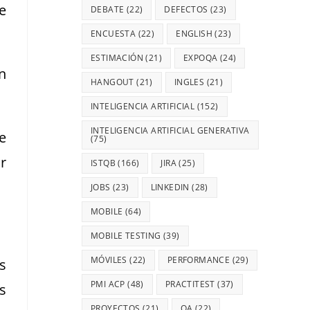
e
DEBATE
(22)
DEFECTOS
(23)
ENCUESTA
(22)
ENGLISH
(23)
ESTIMACIÓN
(21)
EXPOQA
(24)
n
HANGOUT
(21)
INGLES
(21)
INTELIGENCIA ARTIFICIAL
(152)
INTELIGENCIA ARTIFICIAL GENERATIVA
e
(75)
r
ISTQB
(166)
JIRA
(25)
JOBS
(23)
LINKEDIN
(28)
MOBILE
(64)
MOBILE TESTING
(39)
MÓVILES
(22)
PERFORMANCE
(29)
s
PMI ACP
(48)
PRACTITEST
(37)
s
PROYECTOS
(21)
QA
(22)