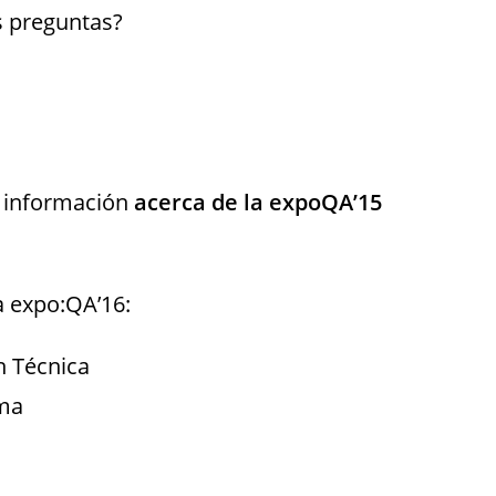
s preguntas?
r información
acerca de la expoQA’15
a expo:QA’16:
 Técnica
ma