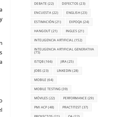
DEBATE
(22)
DEFECTOS
(23)
a
ENCUESTA
(22)
ENGLISH
(23)
y
ESTIMACIÓN
(21)
EXPOQA
(24)
HANGOUT
(21)
INGLES
(21)
INTELIGENCIA ARTIFICIAL
(152)
n
INTELIGENCIA ARTIFICIAL GENERATIVA
s
(75)
a
ISTQB
(166)
JIRA
(25)
JOBS
(23)
LINKEDIN
(28)
MOBILE
(64)
MOBILE TESTING
(39)
MÓVILES
(22)
PERFORMANCE
(29)
o
PMI ACP
(48)
PRACTITEST
(37)
l
PROYECTOS
(21)
QA
(22)