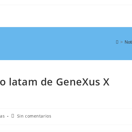
>
Not
o latam de GeneXus X
ias
Sin comentarios