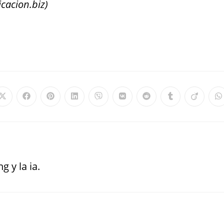
acion.biz)
g y la ia.