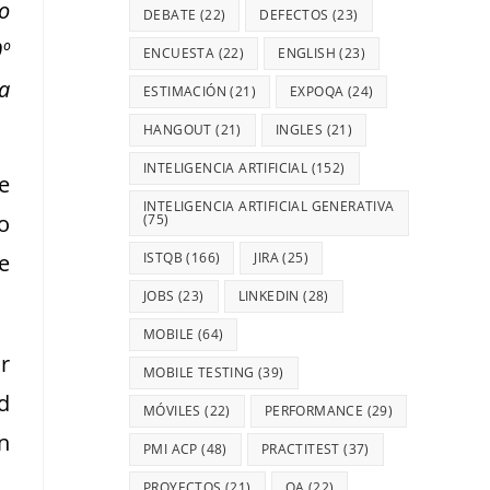
o
DEBATE
(22)
DEFECTOS
(23)
º
ENCUESTA
(22)
ENGLISH
(23)
a
ESTIMACIÓN
(21)
EXPOQA
(24)
HANGOUT
(21)
INGLES
(21)
INTELIGENCIA ARTIFICIAL
(152)
e
INTELIGENCIA ARTIFICIAL GENERATIVA
o
(75)
e
ISTQB
(166)
JIRA
(25)
JOBS
(23)
LINKEDIN
(28)
MOBILE
(64)
r
MOBILE TESTING
(39)
d
MÓVILES
(22)
PERFORMANCE
(29)
n
PMI ACP
(48)
PRACTITEST
(37)
PROYECTOS
(21)
QA
(22)