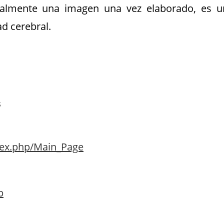
ialmente una imagen una vez elaborado, es u
ad cerebral.
s
ndex.php/Main_Page
p