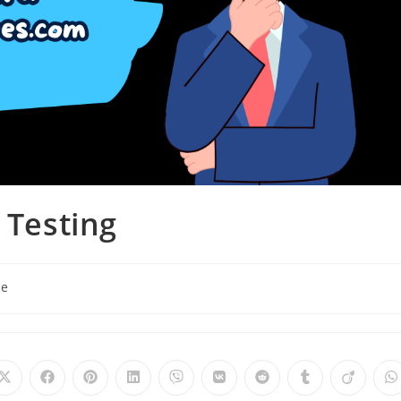
 Testing
le