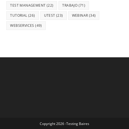
TEST MANAGEMENT
(22)
TRABAJO
(71)
TUTORIAL
(26)
UTEST
(23)
WEBINAR
(34)
WEBSERVICES
(49)
Copyright 2026 -Testing Baires