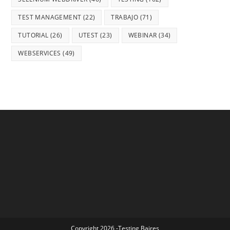
TEST MANAGEMENT
(22)
TRABAJO
(71)
TUTORIAL
(26)
UTEST
(23)
WEBINAR
(34)
WEBSERVICES
(49)
Copyright 2026 -Testing Baires