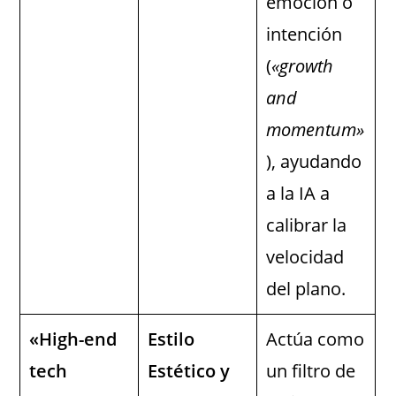
emoción o
intención
(
«growth
and
momentum»
), ayudando
a la IA a
calibrar la
velocidad
del plano.
«High-end
Estilo
Actúa como
tech
Estético y
un filtro de