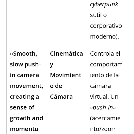
cyberpunk
sutil o
corporativo
moderno).
«Smooth,
Cinemática
Controla el
slow push-
y
comportam
in camera
Movimient
iento de la
movement,
o de
cámara
creating a
Cámara
virtual. Un
sense of
«push-in»
growth and
(acercamie
momentu
nto/zoom