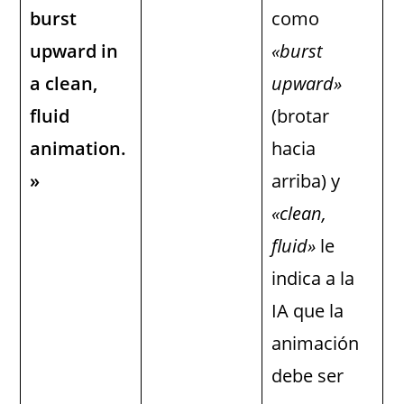
burst
como
upward in
«burst
a clean,
upward»
fluid
(brotar
animation.
hacia
»
arriba) y
«clean,
fluid»
le
indica a la
IA que la
animación
debe ser