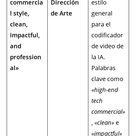
commercia
Dirección
estilo
l style,
de Arte
general
clean,
para el
impactful,
codificador
and
de video de
profession
la IA.
al»
Palabras
clave como
«high-end
tech
commercial»
,
«clean»
e
«impactful»