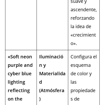
suave y
ascendente,
reforzando
la idea de
«crecimient
o».
«Soft neon
Iluminació
Configura el
purple and
n y
esquema
cyber blue
Materialida
de color y
lighting
d
las
reflecting
(Atmósfera
propiedade
on the
)
s de