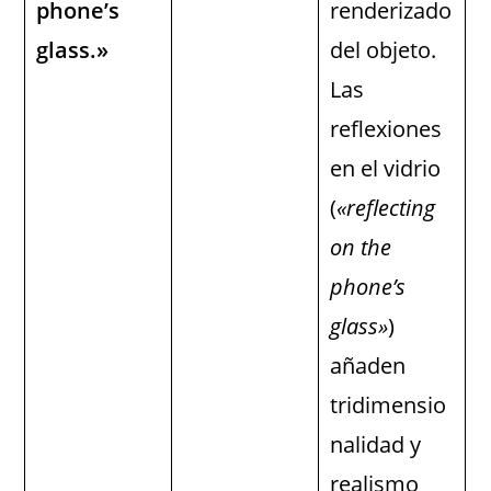
phone’s
renderizado
glass.»
del objeto.
Las
reflexiones
en el vidrio
(
«reflecting
on the
phone’s
glass»
)
añaden
tridimensio
nalidad y
realismo